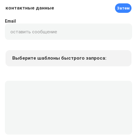
контактные данные
Затем
Email
Выберите шаблоны быстрого запроса:
Цена продукта
Min.order quantity
Запрос образцов
Подробнее