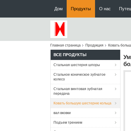
Дом
Продукты
О нас
Путе
Главная страница
Продукция
Ковать боль
ВСЕ ПРОДУКТЫ
Ум
бо
Стальная шестерня шпоры
Стальное коническое зубчатое
колесо
Стальная винтовая зубчатая
передача
Ковать большую шестерню кольца
вал вковки
Подъем трением