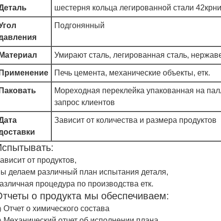
Деталь
шестерня кольца легированной стали 42крн
Угол
Подгонянный
давления
Материал
Умирают сталь, легированная сталь, нержаве
Применение
Печь цемента, механические объекты, етк.
Паковать
Мореходная переклейка упакованная на палл
запрос клиентов
Дата
Зависит от количества и размера продуктов
доставки
Испытывать:
ависит от продуктов,
ы делаем различный план испытания деталя,
азличная процедура по производства етк.
Отчеты о продукта мы обеспечиваем:
Отчет о химического состава
)
Механический отчет об исполнении плана
)