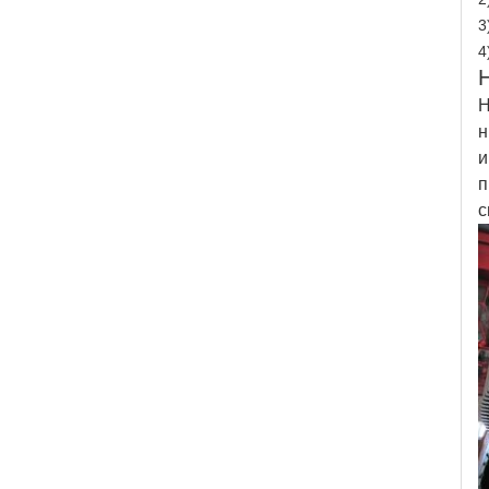
3
4
Н
н
и
п
с