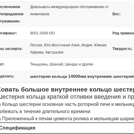
еспеченное
Доказывать международное обслуживание от
лепродажное
инженеров
Вес:
луживание:
ртификат:
9001:2008 ISO
Ряд примен
Россия, Юго-Восточная Азия, Индия, Южная
ны экспорта:
Твердость:
Африка, Австралия
рт:
Тяньцзинь, Шанхай, Циндао и другие
шестерня кольца 14000мм внутренняя
шестерня
делить:
,
Ковать большое внутреннее кольцо шесте
Шестерня кольца краткой отливки введения и п
Кольцо шестерни основная часть роторной печи и мельни
)
обежать в течение длительного времени
Приложенный к печам цемента ролика и мельницам шари
)
Спецификация