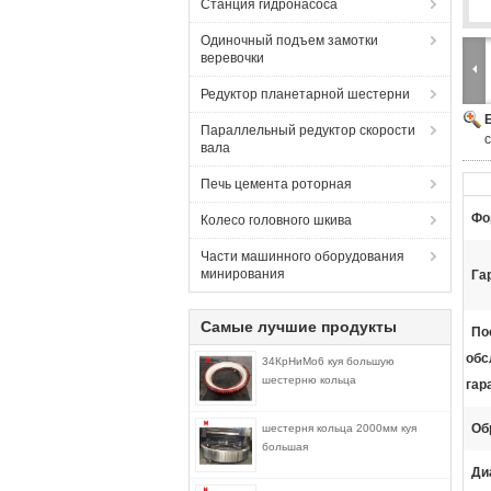
Станция гидронасоса
Одиночный подъем замотки
веревочки
Редуктор планетарной шестерни
Параллельный редуктор скорости
вала
Печь цемента роторная
Фо
Колесо головного шкива
Части машинного оборудования
минирования
Га
Самые лучшие продукты
По
обс
34КрНиМо6 куя большую
шестерню кольца
гар
Об
шестерня кольца 2000мм куя
большая
Ди