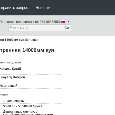
тправить запрос
Новости
Продажа и поддержка：
86-379-69958557
Go
няя 14000мм куя большая
утренняя 14000мм куя
я о продукте:
Хэнань, Китай
Luoyang Hongxin
Нештатный
ловия:
:
1 часть/часть
$3,00.00 - $3,500.00 / Piece
Деревянные случаи, с
контейнерами марк.шиппинг или