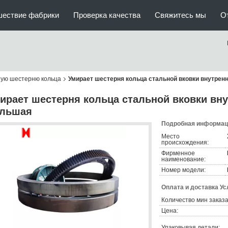
шествие фабрики
Проверка качества
Свяжитесь мы
О
шую шестерню кольца
Умирает шестерня кольца стальной вковки внутрен
ирает шестерня кольца стальной вковки вн
льшая
Подробная информаци
Место
происхождения:
Фирменное
наименование:
Номер модели:
Оплата и доставка Ус
Количество мин заказа
Цена:
Упаковывая детали: