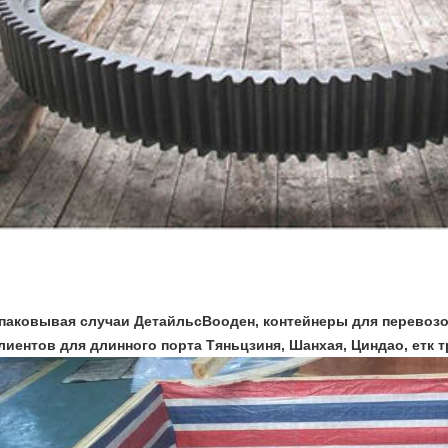
паковывая случаи ДетайльсВооден, контейнеры для перевозо
лиентов для длинного порта Тяньцзиня, Шанхая, Циндао, етк т