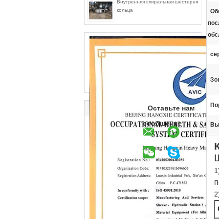
Внутренняя спиральная шестерня
кольца
Об
пос
обс
се
Зо
По
Оставьте нам
сообщение
Вы
1
п
2