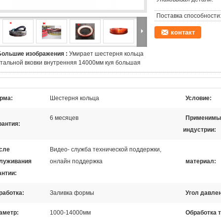
Поставка способности
контакт
Большие изображения :
Умирает шестерня кольца
стальной вковки внутренняя 14000мм куя большая
рма:
Шестерня кольца
Условие:
6 месяцев
Применимы
рантия:
индустрии:
сле
Видео- служба технической поддержки,
луживания
онлайн поддержка
материал:
антии:
работка:
Заливка формы
Угол давле
аметр:
1000-14000мм
Обработка т