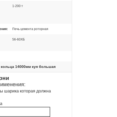
1-200 т
ения:
Печь цемента роторная
56-60ХБ
 кольца 14000мм куя большая
рни
рименения:
цы шарика которая должна
ка