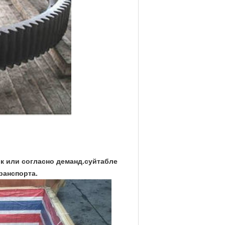
к или согласно деманд.суйтабле
ранспорта.