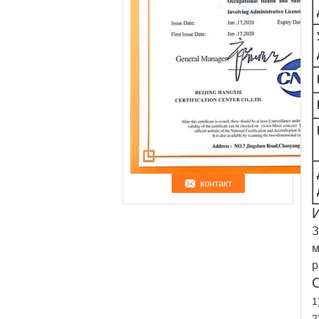
З
м
р
1
2