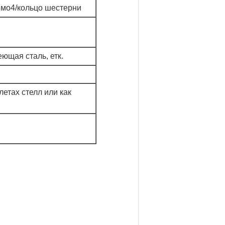
имо4/кольцо шестерни
ющая сталь, етк.
етах стелл или как