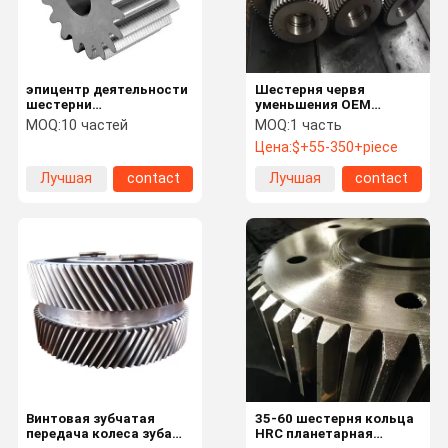
эпицентр деятельности
Шестерня червя
шестерни
уменьшения OEM
цилиндрического
сверхмощная для
MOQ:
10 частей
MOQ:
1 часть
косозубого колеса 40X
шкафа шестерни
Цена:
$+55-350+piece
внутренний для
коробки передач
мельницы шарика
редуктора
Лучшая
contact
Лучшая
contact
цена
цена
Дом
Продукты
О Нас
Путешестви
Е Фабрики
Винтовая зубчатая
35-60 шестерня кольца
передача колеса зуба
HRC планетарная