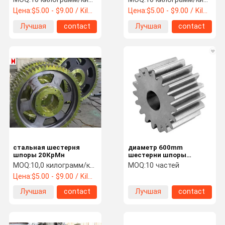
Цена:
$5.00 - $9.00 / Kilogram
Цена:
$5.00 - $9.00 / Kilogram
Лучшая
contact
Лучшая
contact
цена
цена
стальная шестерня
диаметр 600mm
шпоры 20КрМн
шестерни шпоры
вковки 40CrMn для цеха
MOQ:
10,0 килограмм/килограмма
MOQ:
10 частей
заточки шарика
Цена:
$5.00 - $9.00 / Kilogram
Лучшая
contact
Лучшая
contact
цена
цена