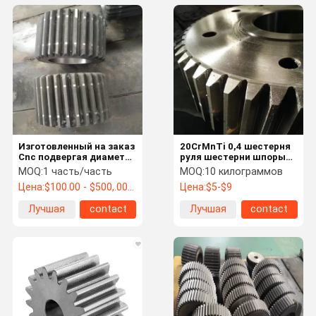
Изготовленный на заказ
20CrMnTi 0,4 шестерня
Cnc подвергая диаметр
руля шестерни шпоры
механической
зуба модуля 10
MOQ:
1 часть/часть
MOQ:
10 килограммов
обработке 2000-
стальная
Цена:
$100.00 - $500,.00 / Piece
Цена:
$5-$9
8000mm системы
планетарной шестерни
Лучшая
contact
Лучшая
contact
большой
цена
цена