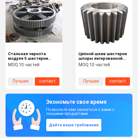
Стальная чернота
Цепной шкив шестерни
модуля 5 шестерни
шпоры легированной
шпоры C45 для Hoister
стали машины CNC
MOQ:
10 частей
MOQ:
10 частей
угловой прямой
стальной большой
Лучшая
contact
Лучшая
contact
цена
цена
Экономьте свое время
Позвольте нам связаться с вами с
лучшими продуктами.
Дайте ваше требование