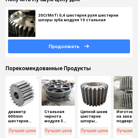
20CrMnTi 0,4 шестерня руля шестерни
шпоры зуба модуля 10 стальная
Продолжать
Порекомендованные Продукты
диаметр
Стальная
Цепной шкив
Изготовл
600mm
чернота
шестерни
на заказ 
шестерни
модуля 5
шпоры
подвергая
шпоры
шестерни
легированной
диаметр
вковки
шпоры C45
стали
механиче
Лучшая цена
Лучшая цена
Лучшая цена
Лучшая ц
40CrMn для
для Hoister
машины CNC
обработк