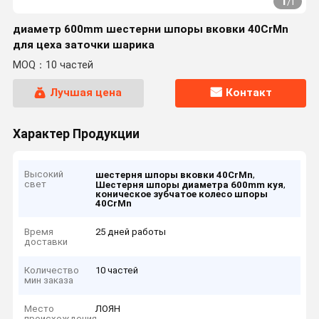
1
/
1
диаметр 600mm шестерни шпоры вковки 40CrMn
для цеха заточки шарика
MOQ：10 частей
Лучшая цена
Контакт
Характер Продукции
Высокий
,
шестерня шпоры вковки 40CrMn
свет
,
Шестерня шпоры диаметра 600mm куя
коническое зубчатое колесо шпоры
40CrMn
Время
25 дней работы
доставки
Количество
10 частей
мин заказа
Место
ЛОЯН
происхождения