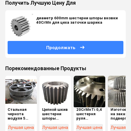
Получить Лучшую Цену Для
диаметр 600mm шестерни шпоры вковки
40CrMn для цеха заточки шарика
Продолжать
Порекомендованные Продукты
Стальная
Цепной шкив
20CrMnTi 0,4
Изготовл
чернота
шестерни
шестерня
на заказ 
модуля 5
шпоры
руля
подвергая
шестерни
легированной
шестерни
диаметр
шпоры C45
стали
шпоры зуба
механиче
Лучшая цена
Лучшая цена
Лучшая цена
Лучшая ц