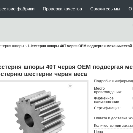
шествие фабрики
Проверка качества
Свяжитесь мы
О
стерня шпоры
Шестерня шпоры 40T червя OEM подвергая механической 
стерня шпоры 40T червя OEM подвергая ме
стерню шестерни червя веса
Подробная информаци
Место
происхождения:
Фирменное
наименование:
Сертификация:
Оплата и доставка Ус
Количество мин заказа
Цена: