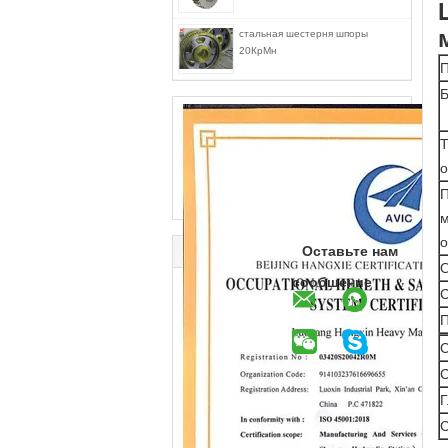
стальная шестерня шпоры
20КрМн
П
Б
Т
о
П
м
о
Оставьте нам
О
сообщение
С
П
С
С
Г
C