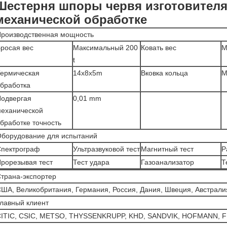
Шестерня шпоры червя изготовител
механической обработке
роизводственная мощность
росая вес
Максимальный 200
Ковать вес
М
t
ермическая
14x8x5m
Вковка кольца
M
бработка
одвергая
0,01 mm
еханической
бработке точность
борудование для испытаний
пектрограф
Ультразвуковой тест
Магнитный тест
Р
рорезывая тест
Тест удара
Газоанализатор
Т
трана-экспортер
ША, Великобритания, Германия, Россия, Дания, Швеция, Австралия
лавный клиент
ITIC, CSIC, METSO, THYSSENKRUPP, KHD, SANDVIK, HOFMANN, F