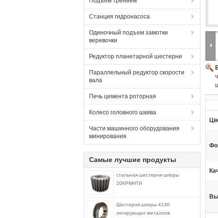
Подъем трением
Станция гидронасоса
Одиночный подъем замотки
веревочки
Редуктор планетарной шестерни
Параллельный редуктор скорости
вала
Печь цемента роторная
Колесо головного шкива
Цв
Части машинного оборудования
минирования
Фо
Самые лучшие продукты
Ка
стальная шестерня шпоры
20КРМНТИ
Вы
Шестерня шпоры 4130
легирующих металлов