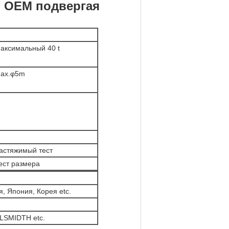
я OEM подвергая
аксимальный 40 t
ax.φ5m
астяжимый тест
ест размера
, Япония, Корея etc.
LSMIDTH etc.