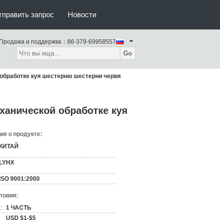
тправить запрос
Новости
Продажа и поддержка：
86-379-69958557
Go
обработке куя шестерню шестерни червя
ханической обработке куя
я о продукте:
КИТАЙ
LYHX
ISO 9001:2000
ловия:
:
1 ЧАСТЬ
USD $1-$5