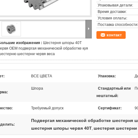
Упаковывая детали:
Время доставки:
Условия оплаты:
Поставка способности
контакт
Большие изображения :
Шестерня шпоры 40T
червя OEM подвергая механической обработке куя
шестерню шестерни червя веса
ет:
ВСЕ ЦВЕТА
Упаковка:
Д
Шпора
Стандартный или
П
рма:
нештатный:
чество:
Требуемый допуск
Сертификат:
9
Подвергая механической обработке шестерня 
делить:
шестерня шпоры червя 40T
шестерня шестерни 
,