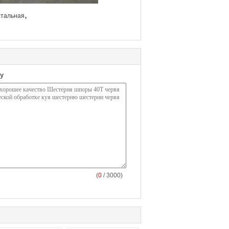
,
стальная
у
(
0
/ 3000)