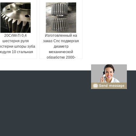
20CrMnTi 0,4
Изготовленный на
шестерня руля
заказ Cnc подвергая
естерни шпоры зуба
диаметр
одуля 10 стальная
механической
обработке 2000-
8000mm системы
планетарной
шестерни большой