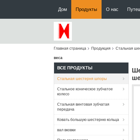
Дом
Продукты
О нас
Путе
Главная страница
Продукция
Стальная ше
веса
ВСЕ ПРОДУКТЫ
Ше
ше
Стальная шестерня шпоры
Стальное коническое зубчатое
колесо
Стальная винтовая зубчатая
передача
Ковать большую шестерню кольца
вал вковки