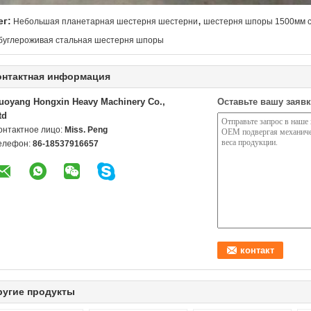
,
ег:
Небольшая планетарная шестерня шестерни
шестерня шпоры 1500мм 
буглероживая стальная шестерня шпоры
онтактная информация
uoyang Hongxin Heavy Machinery Co.,
Оставьте вашу заявк
td
онтактное лицо:
Miss. Peng
елефон:
86-18537916657
ругие продукты