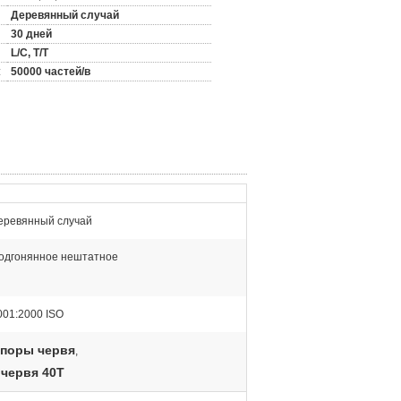
Деревянный случай
30 дней
L/C, T/T
:
50000 частей/в
еревянный случай
одгонянное нештатное
001:2000 ISO
шпоры червя
,
червя 40T