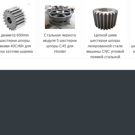
диаметр 600mm
Стальная чернота
Цепной шкив
шестерни шпоры
модуля 5 шестерни
шестерни шпоры
вковки 40CrMn для
шпоры C45 для
легированной стали
ш
еха заточки шарика
Hoister
машины CNC угловой
м
прямой стальной
большой