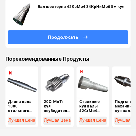
Вал шестерни 42КрМо4 34КрНиМо6 5м куя
Продолжать
Порекомендованные Продукты
Длина вала
20CrMnTi
Стальные
Подгонян
1000
куя
куя валы
механиче
стального
неубедительный
42CrMo4
куя вал
центра C45
стальной
шагнули вал
трансмис
куя для
модуль 3
ролика вала
передачи
Лучшая цена
Лучшая цена
Лучшая цена
Лучшая ц
машинного
черноты
длинный
шестерни
оборудования
вала для
шага вала
минирования
цеха заточки