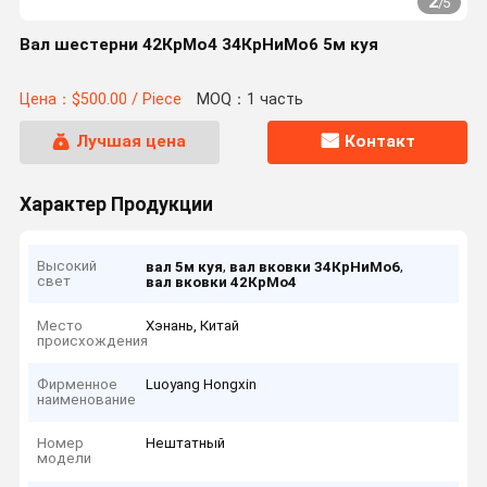
2
/
5
Вал шестерни 42КрМо4 34КрНиМо6 5м куя
Цена：$500.00 / Piece
MOQ：1 часть
Лучшая цена
Контакт
Характер Продукции
Высокий
,
,
вал 5м куя
вал вковки 34КрНиМо6
свет
вал вковки 42КрМо4
Место
Хэнань, Китай
происхождения
Фирменное
Luoyang Hongxin
наименование
Номер
Нештатный
модели