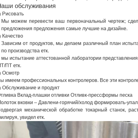
Наши обслуживания
Рисовать
)
Мы можем перевести ваш первоначальный чертеж; сдела
предложения предложения самые лучшие на дизайне.
Качество
)
Зависим от продуктов, мы делаем различный план испыт
по производства етк.
 мы испытание аттестованной лаборатории представления
Т/ПТ етк.
Осмотр
)
ы имеем профессиональных контролеров. Все эти контро
Обслуживание и продукт
)
тливка Вклад-плашки отливки Отливк-прессформы песка
олоток вковки – Давлени-горячий/холод формировать-упал
одвергая механической обработке токарный станок, раст
илируя, увидел етк.