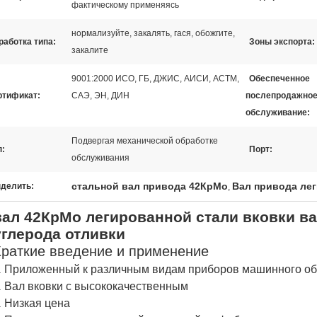
фактическому применяясь
нормализуйте, закалять, гася, обожгите,
работка типа:
Зоны экспорта:
закалите
9001:2000 ИСО, ГБ, ДЖИС, АИСИ, АСТМ,
Обеспеченное
ртификат:
САЭ, ЭН, ДИН
послепродажно
обслуживание:
Подвергая механической обработке
п:
Порт:
обслуживания
стальной вал привода 42КрМо
Вал привода ле
делить:
,
вал 42КрМо легированной стали вковки ва
углерода отливки
Краткие введение и применение
Приложенный к различным видам приборов машинного о
.
Вал вковки с высококачественным
.
Низкая цена
.