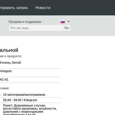
тправить запрос
Новости
Продажа и поддержка：
Go
тальной
я о продукте:
Хэнань, Китай
Hongxin
ХС-01
ловия:
:
10 килограмм/килограммов
$5.00 - $9.00 / Kilogram
Пакет: Деревянные случаи,
ресистибле ржавчины, влажности,
давления с мореходными
контейнерами для пе