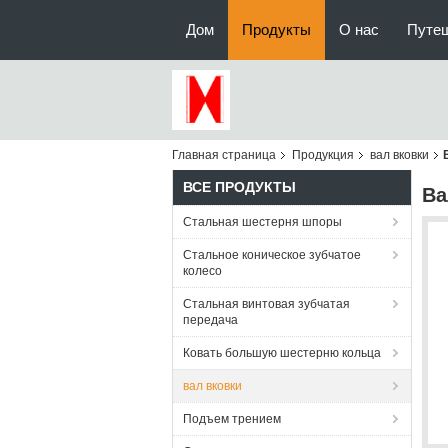
Дом
Продукты
О нас
Путе
Главная страница
Продукция
вал вковки
ВСЕ ПРОДУКТЫ
Ва
Стальная шестерня шпоры
Стальное коническое зубчатое
колесо
Стальная винтовая зубчатая
передача
Ковать большую шестерню кольца
вал вковки
Подъем трением