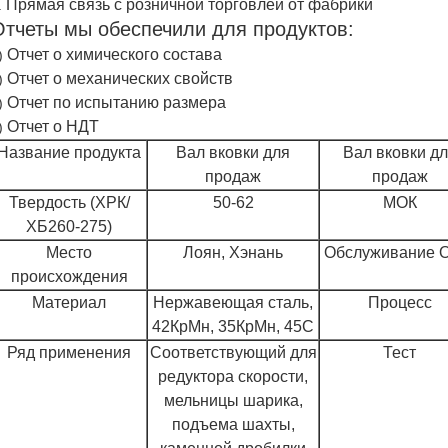
Прямая связь с розничной торговлей от фабрики
.
Отчеты мы обеспечили для продуктов:
Отчет о химического состава
)
Отчет о механических свойств
)
Отчет по испытанию размера
)
Отчет о НДТ
)
Название продукта
Вал вковки для
Вал вковки д
продаж
продаж
Твердость (ХРК/
50-62
МОК
ХБ260-275)
Место
Лоян, Хэнань
Обслуживание 
происхождения
Материал
Нержавеющая сталь,
Процесс
42КрМн, 35КрМн, 45С
Ряд применения
Соответствующий для
Тест
редуктора скорости,
мельницы шарика,
подъема шахты,