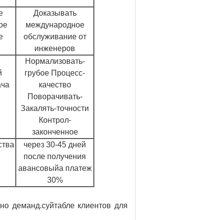
е
Доказывать
ое
международное
е
обслуживание от
инженеров
Нормализовать-
й
грубое Процесс-
ача
качество
Поворачивать-
Закалять-точности
Контрол-
законченное
ства
через 30-45 дней
после получения
авансовыйа платеж
30%
но деманд.суйтабле клиентов для