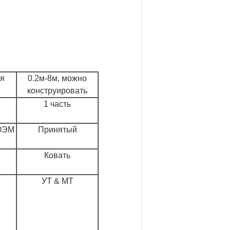
ля
0.2м-8м, можно
конструировать
1 часть
ОЭМ
Принятый
Ковать
УТ & МТ