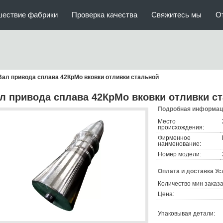
шествие фабрики
Проверка качества
Свяжитесь мы
О
Вал привода сплава 42КрМо вковки отливки стальной
л привода сплава 42КрМо вковки отливки с
Подробная информаци
Место
происхождения:
Фирменное
наименование:
Номер модели:
Оплата и доставка Ус
Количество мин заказа
Цена:
Упаковывая детали: