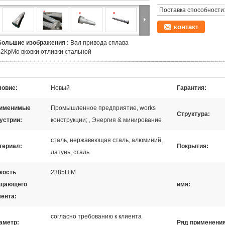
Поставка способности
контакт
Большие изображения :
Вал привода сплава
42КрМо вковки отливки стальной
ловие:
Новый
Гарантия:
именимые
Промышленное предприятие, works
Структура:
устрии:
конструкции; , Энергия & минирование
сталь, нержавеющая сталь, алюминий,
териал:
Покрытия:
латунь, сталь
кость
2385Н.М
ащающего
имя:
ента:
согласно требованию к клиента
аметр:
Ряд применения