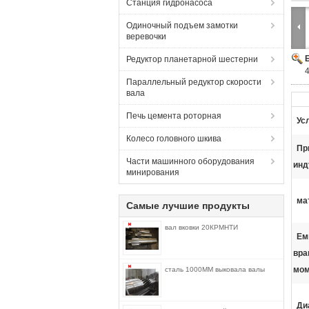
Станция гидронасоса
Одиночный подъем замотки
веревочки
Редуктор планетарной шестерни
Параллельный редуктор скорости
вала
Печь цемента роторная
Ус
Колесо головного шкива
Пр
Части машинного оборудования
инд
минирования
ма
Самые лучшие продукты
вал вковки 20КРМНТИ
Ем
вр
мом
сталь 1000ММ выковала валы
Ди