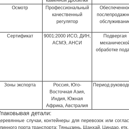
каменной дробилки
Осмотр
Профессиональный
Обеспеченно
качественный
послепродажн
регулятор
обслуживани
Сертификат
9001:2000 ИСО, ДИН,
Подвергая
АСМЭ, АНСИ
механическо
обработке под
Зоны экспорта
Россия, Юго-
Период руковод
Восточная Азия,
Индия, Южная
Африка, Австралия
Упаковывая детали:
еревянные случаи, контейнеры для перевозок или соглас
линного порта транспорта: Тяньцзинь, Шанхай, Циндао, етк.