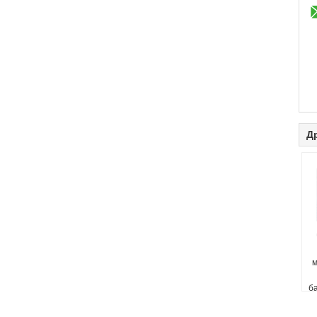
Д
м
б
н