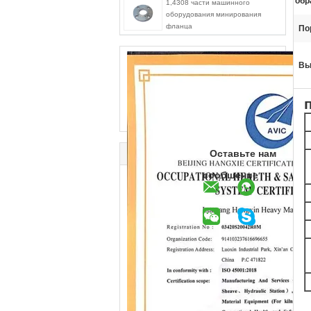
обр
1,4308 части машинного
оборудования минирования
фланца
По
Вы
Оставьте нам
сообщение
Ц