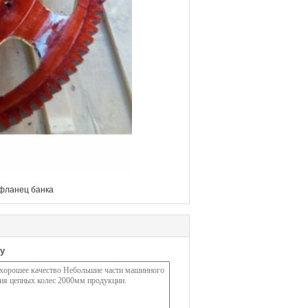
фланец банка
у