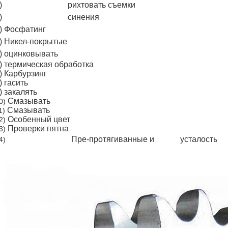
)
цепные колеса
рихтовать съемки
)
цепные колеса
синения
) Фосфатинг
цепные колеса
) Никел-покрытые
цепные колеса
) оцинковывать
цепные колеса
) термическая обработка
) Карбурзинг
) гасить
) закалять
Смазывать
0)
Смазывать
1)
Особенный цвет
2)
Проверки пятна
3)
цепные колеса
Пре-протягиванные и
анти--
усталость
4)
, ДИН,
шестерня шестерни
ГОСТ (ГОСУДАРСТВЕННЫЙ СТ