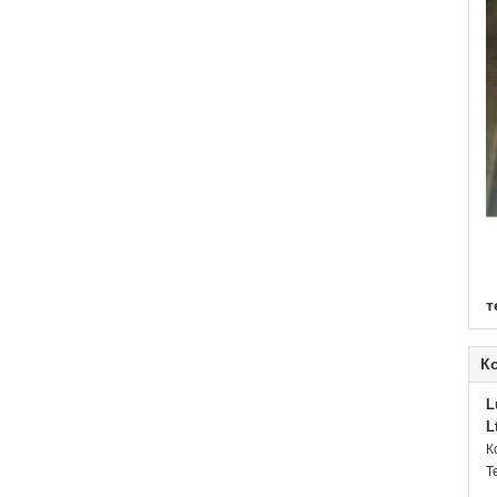
т
К
L
L
К
Т