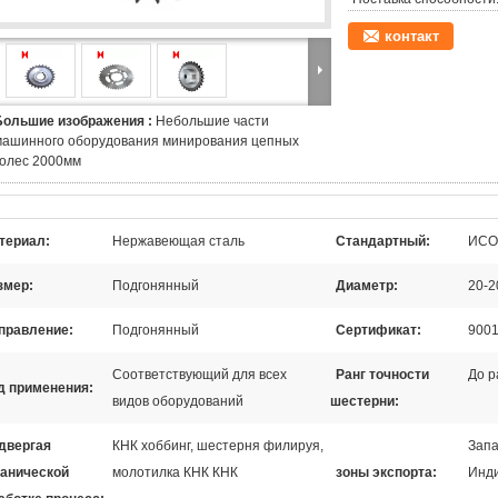
контакт
Большие изображения :
Небольшие части
машинного оборудования минирования цепных
колес 2000мм
териал:
Нержавеющая сталь
Стандартный:
ИСО,
змер:
Подгонянный
Диаметр:
20-
правление:
Подгонянный
Сертификат:
900
Соответствующий для всех
Ранг точности
До р
д применения:
видов оборудований
шестерни:
двергая
КНК хоббинг, шестерня филируя,
Запа
анической
молотилка КНК КНК
зоны экспорта:
Инди