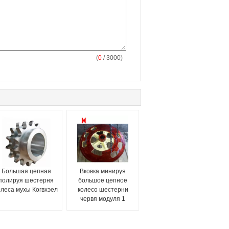
(
0
/ 3000)
Большая цепная
Вковка минируя
полируя шестерня
большое цепное
олеса мухы Когвхэел
колесо шестерни
червя модуля 1