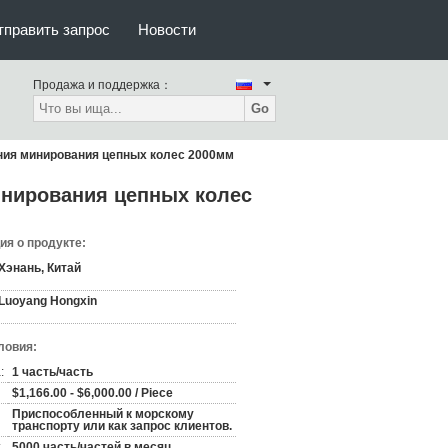
тправить запрос
Новости
Продажа и поддержка：
Go
ния минирования цепных колес 2000мм
нирования цепных колес
я о продукте:
Хэнань, Китай
Luoyang Hongxin
ловия:
:
1 часть/часть
$1,166.00 - $6,000.00 / Piece
Приспособленный к морскому
транспорту или как запрос клиентов.
:
5000 часть/частей в месяц