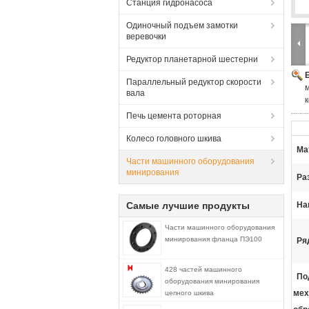
Станция гидронасоса
Одиночный подъем замотки
веревочки
Редуктор планетарной шестерни
Параллельный редуктор скорости
вала
Печь цемента роторная
Колесо головного шкива
Ма
Части машинного оборудования
минирования
Ра
Самые лучшие продукты
На
Части машинного оборудования
минирования фланца ПЭ100
Ря
428 частей машинного
По
оборудования минирования
мех
цепного шкива