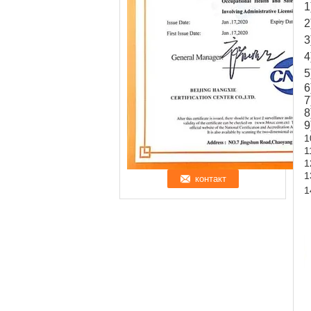
1
2
3
4
5
6
7
8
9
1
1
1
1
1
Н