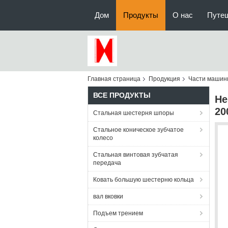
Дом
Продукты
О нас
Путе
Главная страница
Продукция
Части машин
ВСЕ ПРОДУКТЫ
Не
20
Стальная шестерня шпоры
Стальное коническое зубчатое
колесо
Стальная винтовая зубчатая
передача
Ковать большую шестерню кольца
вал вковки
Подъем трением