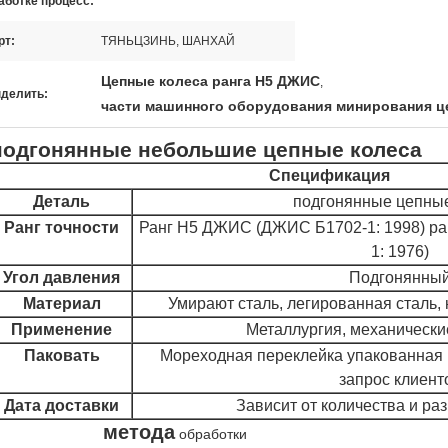
аботке процесс:
рт:
ТЯНЬЦЗИНЬ, ШАНХАЙ
Цепные колеса ранга Н5 ДЖИС
,
делить:
части машинного оборудования минирования ц
подгонянные небольшие цепные колеса
Спецификация
Деталь
подгонянные цепные
Ранг точности
Ранг Н5 ДЖИС (ДЖИС Б1702-1: 1998) р
1: 1976)
Угол давления
Подгонянны
Материал
Умирают сталь, легированная сталь, 
Применение
Металлургия, механические
Паковать
Мореходная переклейка упакованная н
запрос клиент
Дата доставки
Зависит от количества и ра
метода
епные колеса
обработки