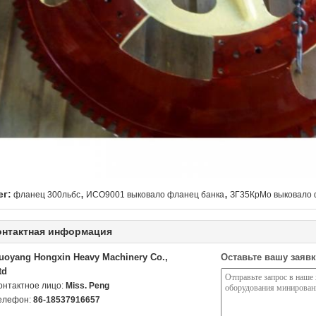
,
,
ег:
фланец 300льбс
ИСО9001 выковало фланец банка
ЗГ35КрМо выковало 
онтактная информация
uoyang Hongxin Heavy Machinery Co.,
Оставьте вашу заявк
td
онтактное лицо:
Miss. Peng
елефон:
86-18537916657