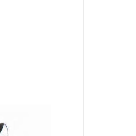
АНДАРТ)
е