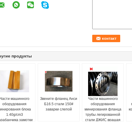
ругие продукты
Части машинного
Звените фланец Анси
Части машинного
оборудования
Б16.5 стали 150#
оборудования
инирования блока
заварки слепой
минирования фланца
к
1.40g/cm3
трубы легированной
арабанчика замотки
стали ДЖИС вращая
оски сопротивляясь