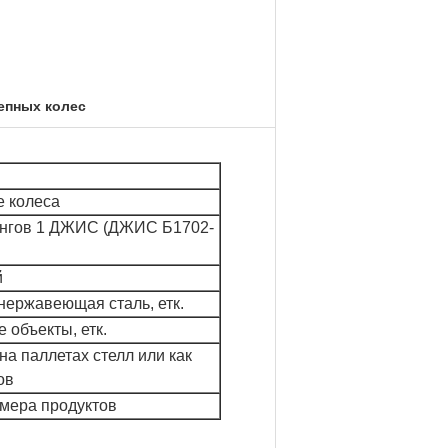
епных колес
 колеса
ангов 1 ДЖИС (ДЖИС Б1702-
й
нержавеющая сталь, етк.
 объекты, етк.
а паллетах стелл или как
ов
змера продуктов