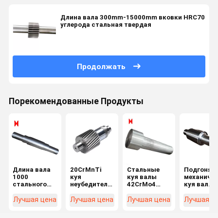
Длина вала 300mm-15000mm вковки HRC70
углерода стальная твердая
Продолжать
Порекомендованные Продукты
Длина вала
20CrMnTi
Стальные
Подгонян
1000
куя
куя валы
механиче
стального
неубедительный
42CrMo4
куя вал
центра C45
стальной
шагнули вал
трансмис
куя для
модуль 3
ролика вала
передачи
Лучшая цена
Лучшая цена
Лучшая цена
Лучшая ц
машинного
черноты
длинный
шестерни
оборудования
вала для
шага вала