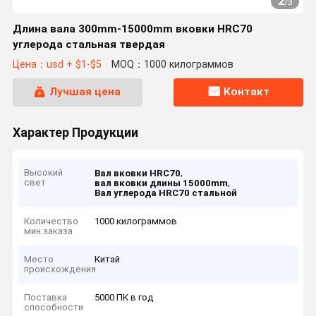
2
/
3
Длина вала 300mm-15000mm вковки HRC70
углерода стальная твердая
Цена：usd + $1-$5
MOQ：1000 килограммов
Лучшая цена
Контакт
Характер Продукции
Высокий
,
Вал вковки HRC70
свет
,
вал вковки длины 15000mm
Вал углерода HRC70 стальной
Количество
1000 килограммов
мин заказа
Место
Китай
происхождения
Поставка
5000 ПК в год
способности