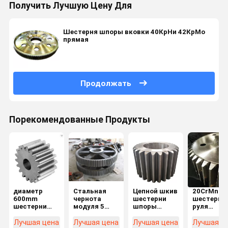
Получить Лучшую Цену Для
Шестерня шпоры вковки 40КрНи 42КрМо
прямая
Продолжать
Порекомендованные Продукты
диаметр
Стальная
Цепной шкив
20CrMnTi 
600mm
чернота
шестерни
шестерня
шестерни
модуля 5
шпоры
руля
шпоры
шестерни
легированной
шестерни
вковки
шпоры C45
стали
шпоры зу
Лучшая цена
Лучшая цена
Лучшая цена
Лучшая ц