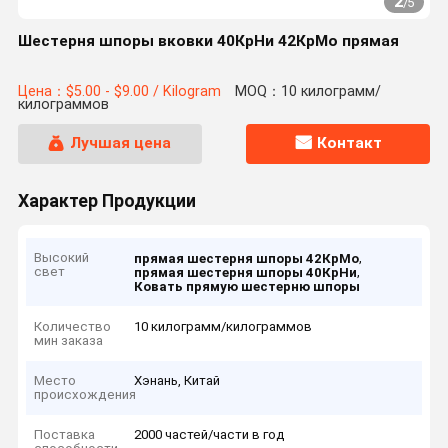
2
/
5
Шестерня шпоры вковки 40КрНи 42КрМо прямая
Цена：$5.00 - $9.00 / Kilogram
MOQ：10 килограмм/
килограммов
Лучшая цена
Контакт
Характер Продукции
Высокий
,
прямая шестерня шпоры 42КрМо
свет
,
прямая шестерня шпоры 40КрНи
Ковать прямую шестерню шпоры
Количество
10 килограмм/килограммов
мин заказа
Место
Хэнань, Китай
происхождения
Поставка
2000 частей/части в год