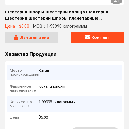
2
/
4
шестерни шпоры шестерни солнца шестерни
шестерни шестерни шпоры планетарные
установили
Цена：$6.00
MOQ：1-99998 килограммы
Лучшая цена
Контакт
Характер Продукции
Место
Китай
происхождения
Фирменное
luoyanghongxin
наименование
Количество
1-99998 килограммы
мин заказа
Цена
$6.00