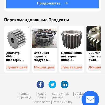
Продолжать
Порекомендованные Продукты
диаметр
Стальная
Цепной шкив
20CrMnTi 
600mm
чернота
шестерни
шестерня
шестерни
модуля 5
шпоры
руля
шпоры
шестерни
легированной
шестерни
вковки
шпоры C45
стали
шпоры зу
Лучшая цена
Лучшая цена
Лучшая цена
Лучшая ц
40CrMn для
для Hoister
машины CNC
модуля 10
цеха заточки
угловой
стальная
шарика
прямой
стальной
большой
Главная
Карта
контактные
Desktop
страница
сайта
данные
Site
Карта сайта
Privacy Policy