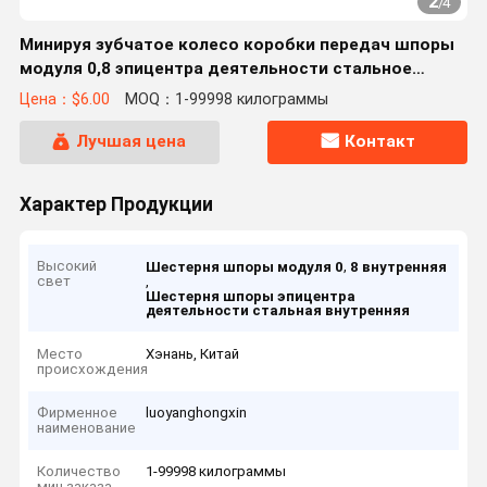
2
/
4
Минируя зубчатое колесо коробки передач шпоры
модуля 0,8 эпицентра деятельности стальное
внутреннее
Цена：$6.00
MOQ：1-99998 килограммы
Лучшая цена
Контакт
Характер Продукции
Высокий
,
Шестерня шпоры модуля 0
8 внутренняя
свет
,
Шестерня шпоры эпицентра
деятельности стальная внутренняя
Место
Хэнань, Китай
происхождения
Фирменное
luoyanghongxin
наименование
Количество
1-99998 килограммы
мин заказа