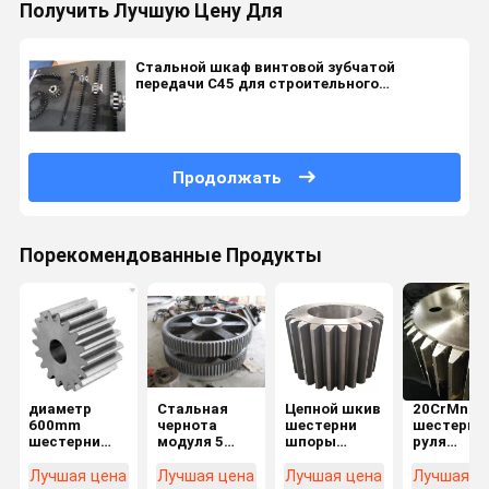
Получить Лучшую Цену Для
Стальной шкаф винтовой зубчатой
передачи C45 для строительного
материала
Продолжать
Порекомендованные Продукты
диаметр
Стальная
Цепной шкив
20CrMnTi 
600mm
чернота
шестерни
шестерня
шестерни
модуля 5
шпоры
руля
шпоры
шестерни
легированной
шестерни
вковки
шпоры C45
стали
шпоры зу
Лучшая цена
Лучшая цена
Лучшая цена
Лучшая ц