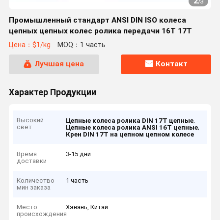
2
/
3
Промышленный стандарт ANSI DIN ISO колеса
цепных цепных колес ролика передачи 16T 17T
Цена：$1/kg
MOQ：1 часть
Лучшая цена
Контакт
Характер Продукции
Высокий
,
Цепные колеса ролика DIN 17T цепные
свет
,
Цепные колеса ролика ANSI 16T цепные
Крен DIN 17T на цепном цепном колесе
Время
3-15 дни
доставки
Количество
1 часть
мин заказа
Место
Хэнань, Китай
происхождения