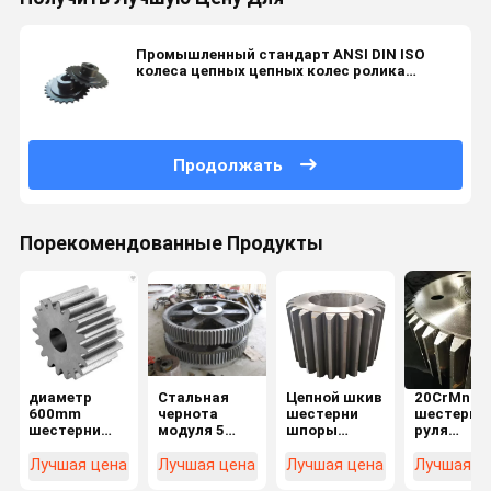
Промышленный стандарт ANSI DIN ISO
колеса цепных цепных колес ролика
передачи 16T 17T
Продолжать
Порекомендованные Продукты
диаметр
Стальная
Цепной шкив
20CrMnTi 
600mm
чернота
шестерни
шестерня
шестерни
модуля 5
шпоры
руля
шпоры
шестерни
легированной
шестерни
вковки
шпоры C45
стали
шпоры зу
Лучшая цена
Лучшая цена
Лучшая цена
Лучшая ц
40CrMn для
для Hoister
машины CNC
модуля 10