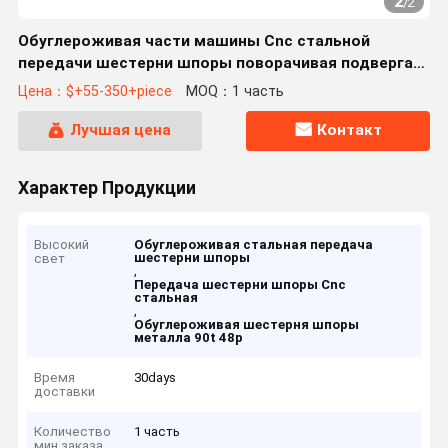
2
/
2
Обуглероживая части машины Cnc стальной
передачи шестерни шпоры поворачивая подвергая
механической обработке
Цена：$+55-350+piece
MOQ：1 часть
Лучшая цена
Контакт
Характер Продукции
Высокий
Обуглероживая стальная передача
шестерни шпоры
свет
,
Передача шестерни шпоры Cnc
стальная
,
Обуглероживая шестерня шпоры
металла 90t 48p
Время
30days
доставки
Количество
1 часть
мин заказа