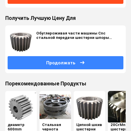
Получить Лучшую Цену Для
Обуглероживая части машины Cnc
стальной передачи шестерни шпоры
поворачивая подвергая механической
обработке
Продолжать
Порекомендованные Продукты
диаметр
Стальная
Цепной шкив
20CrMnTi 
600mm
чернота
шестерни
шестерня